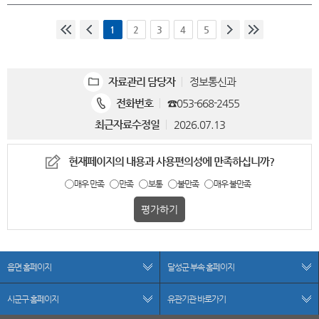
1
2
3
4
5
자료관리 담당자
정보통신과
전화번호
☎
053-668-2455
최근자료수정일
2026.07.13
현재페이지의 내용과 사용편의성에 만족하십니까?
매우 만족
만족
보통
불만족
매우 불만족
읍면 홈페이지
달성군 부속 홈페이지
시군구 홈페이지
유관기관 바로가기