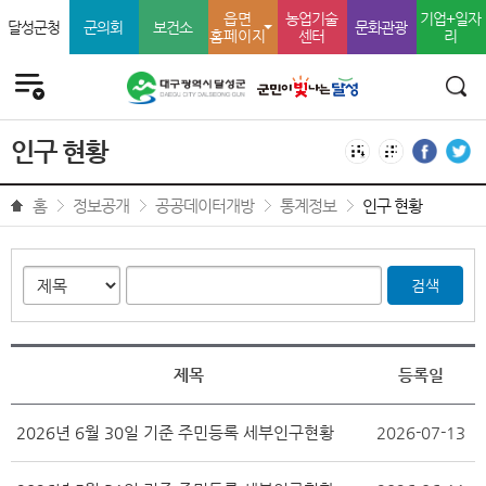
읍면
농업기술
기업+일자
달성군청
군의회
보건소
문화관광
홈페이지
센터
리
전체메뉴
검색
인구 현황
전자점자 내려받기
점자미리 보기
페이스북으
트위
홈
정보공개
공공데이터개방
통계정보
인구 현황
검색
제목
등록일
2026년 6월 30일 기준 주민등록 세부인구현황
2026-07-13